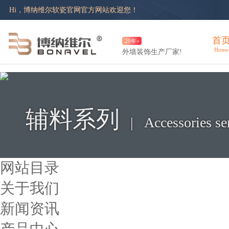
|
手机版
|
登录
|
注册
Hi，博纳维尔软瓷官网官方网站欢迎您！
首
20年+
Home
外墙装饰生产厂家!
辅料系列
| Accessories ser
网站目录
关于我们
新闻资讯