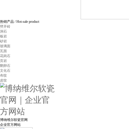
热销产品
/ Hot-sale product
劈开砖
洞石
板岩
砂岩
玻璃面
瓦面
花岗石
页岩
鹅卵石
文化石
布纹
皮纹
博纳维尔软瓷官网
企业官方网站