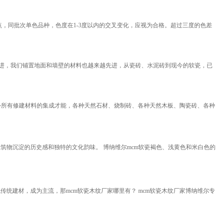
特点，同批次单色品种，色度在1-3度以内的交叉变化，应视为合格。超过三度的色差
进，我们铺置地面和墙壁的材料也越来越先进，从瓷砖、水泥砖到现今的软瓷，已
外所有修建材料的集成才能，各种天然石材、烧制砖、各种天然木板、陶瓷砖、各种
筑物沉淀的历史感和独特的文化韵味。 博纳维尔mcm软瓷褐色、浅黄色和米白色的
传统建材，成为主流，那mcm软瓷木纹厂家哪里有？ mcm软瓷木纹厂家博纳维尔专