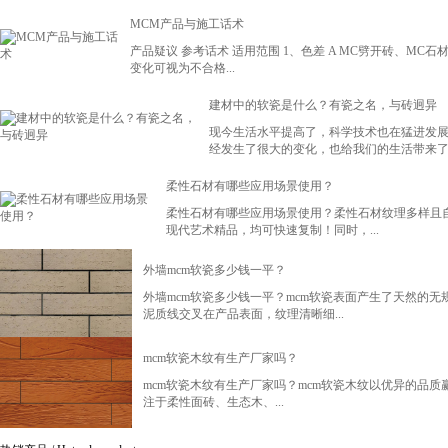
MCM产品与施工话术
产品疑议 参考话术 适用范围 1、色差 A MC劈开砖、
变化可视为不合格...
建材中的软瓷是什么？有瓷之名，与砖迥异
现今生活水平提高了，科学技术也在猛进发
经发生了很大的变化，也给我们的生活带来了方
柔性石材有哪些应用场景使用？
柔性石材有哪些应用场景使用？柔性石材纹理多样且
现代艺术精品，均可快速复制！同时，...
外墙mcm软瓷多少钱一平？
外墙mcm软瓷多少钱一平？mcm软瓷表面产生了天然的
泥质线交叉在产品表面，纹理清晰细...
mcm软瓷木纹有生产厂家吗？
mcm软瓷木纹有生产厂家吗？mcm软瓷木纹以优异的品
注于柔性面砖、生态木、...