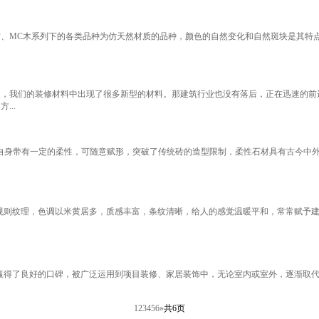
MC石材、MC木系列下的各类品种为仿天然材质的品种，颜色的自然变化和自然斑块是其
展，我们的装修材料中出现了很多新型的材料。那建筑行业也没有落后，正在迅速的前
...
自身带有一定的柔性，可随意赋形，突破了传统砖的造型限制，柔性石材具有古今中
无规则纹理，色调以米黄居多，质感丰富，条纹清晰，给人的感觉温暖平和，常常赋予建
质赢得了良好的口碑，被广泛运用到项目装修、家居装饰中，无论室内或室外，逐渐取代
1
2
3
4
5
6
»
共6页