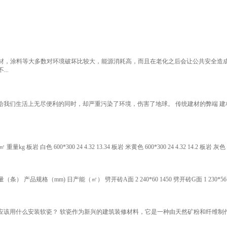
材，涂料等大多数对环境破坏比较大，能源消耗高，而且在老化之后会让公共安全造
..
我们生活上无尽便利的同时，却严重污染了环境，伤害了地球。 传统建材的弊端 建
色 600*300 24 4.32 13.34 板岩 米黄色 600*300 24 4.32 14.2 板岩 灰色 600*30
mm) 日产能（㎡） 劈开砖A面 2 240*60 1450 劈开砖G面 1 230*56 350 板岩 2 600*
层应该用什么安装软瓷？ 软瓷作为新兴的建筑装修材料，它是一种由天然矿粉和纤维