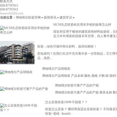
联系方式
028-87767611
028-87767611
bonavel@QQ.com
当前位置：
博纳维尔软瓷官网
»
新闻资讯
»
建筑常识
»
MCM生态软瓷砖应用在学校的效果怎么样
现在所应用于楼体的建筑装饰材料如瓷砖，石
近几年外墙瓷砖脱落非常厉害，伤人事件屡见不.
软瓷—绿色可循环再生材料，值得你拥有！
您知道吗？在我们生活中充斥着许多一次性制品，它们带给
品，虽然...
博纳维尔产品明细表
博纳维尔产品明细表 产品名称 颜色 规格 片数/箱 面积/㎡ 重量kg 板岩 白
博纳维尔软瓷可量产产品的产能
博纳维尔软瓷可量产产品的产能 磨具名称 数量（条） 产品规格（
怎么安装软瓷100年不脱落？？
软瓷怎么安装？ 哪些界面适合安装软瓷？ 不同基
软瓷=瓷砖··&midd...