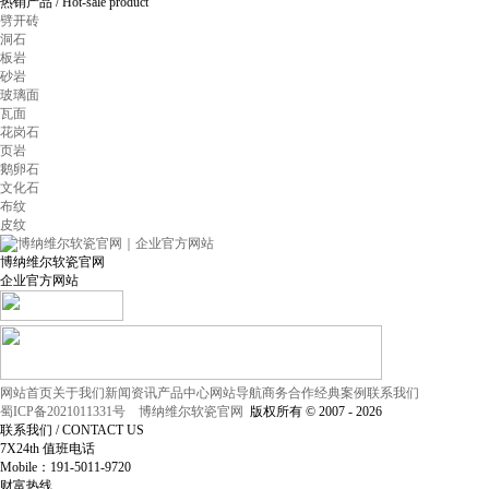
热销产品
/ Hot-sale product
劈开砖
洞石
板岩
砂岩
玻璃面
瓦面
花岗石
页岩
鹅卵石
文化石
布纹
皮纹
博纳维尔软瓷官网
企业官方网站
网站首页
关于我们
新闻资讯
产品中心
网站导航
商务合作
经典案例
联系我们
蜀ICP备2021011331号
博纳维尔软瓷官网
版权所有 © 2007 - 2026
联系我们
/ CONTACT US
7X24th
值班电话
Mobile：191-5011-9720
财富热线