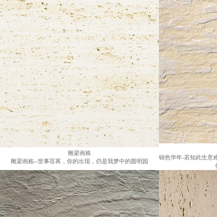
雕梁画栋
锦色华年-若知此生意
雕梁画栋--世事荏苒，你的出现，仍是我梦中的圆明园