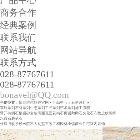
产品中心
商务合作
经典案例
联系我们
网站导航
联系方式
028-87767611
028-87767611
bonavel@QQ.com
当前位置：
博纳维尔软瓷官网
»
产品中心
»
石材系列
»
窖砖系列
石材系列
生态系列
工匠系列
艺术系列
施工流程
劈开砖
洞石
板岩
砂岩
玻璃面
瓦面
花岗石
页岩
鹅卵石
文化石
布纹
皮纹
编织
水纹石
蘑菇石
外墙旧改
学校医院
私人别墅
市政工程
园林小镇
商业住宅
室内装饰