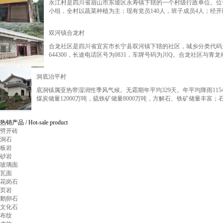
永江村是四川省眉山市东坡区永寿镇下辖的一个村级行政单位。位于
小组，全村以蔬菜种植为主；现有党员140人，班子成员4人；经开区
双河镇合龙村
合龙社区是四川省宜宾市长宁县双河镇下辖的社区，城乡分类代码为210
644300，长途电话区号为0831，车牌号码为川Q。合龙社区与青
洞底治平村
底洞镇属亚热带湿润性季风气候。无霜期年平均329天。年平均降雨1154毫米
煤炭储量12000万吨，硫铁矿储量8000万吨，方解石、铁矿储量丰富；石
热销产品
/ Hot-sale product
劈开砖
洞石
板岩
砂岩
玻璃面
瓦面
花岗石
页岩
鹅卵石
文化石
布纹