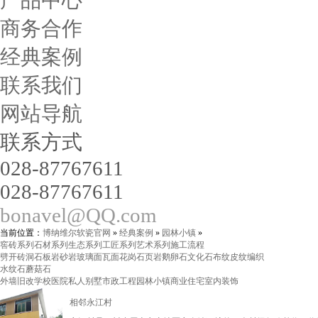
产品中心
商务合作
经典案例
联系我们
网站导航
联系方式
028-87767611
028-87767611
bonavel@QQ.com
当前位置：
博纳维尔软瓷官网
»
经典案例
»
园林小镇
»
窖砖系列
石材系列
生态系列
工匠系列
艺术系列
施工流程
劈开砖
洞石
板岩
砂岩
玻璃面
瓦面
花岗石
页岩
鹅卵石
文化石
布纹
皮纹
编织
水纹石
蘑菇石
外墙旧改
学校医院
私人别墅
市政工程
园林小镇
商业住宅
室内装饰
相邻永江村